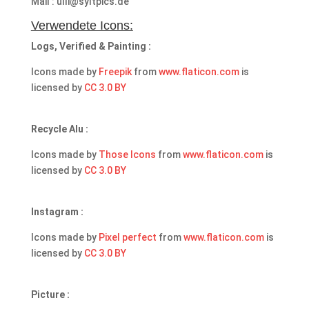
Mail : ulli@syltpics.de
Verwendete Icons:
Logs, Verified & Painting :
Icons made by
Freepik
from
www.flaticon.com
is
licensed by
CC 3.0 BY
Recycle Alu :
Icons made by
Those Icons
from
www.flaticon.com
is
licensed by
CC 3.0 BY
Instagram :
Icons made by
Pixel perfect
from
www.flaticon.com
is
licensed by
CC 3.0 BY
Picture :